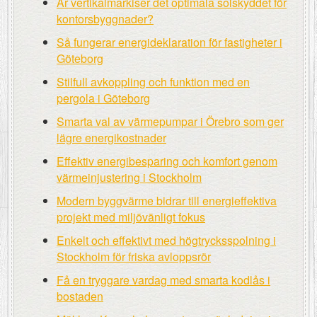
Är vertikalmarkiser det optimala solskyddet för
kontorsbyggnader?
Så fungerar energideklaration för fastigheter i
Göteborg
Stilfull avkoppling och funktion med en
pergola i Göteborg
Smarta val av värmepumpar i Örebro som ger
lägre energikostnader
Effektiv energibesparing och komfort genom
värmeinjustering i Stockholm
Modern byggvärme bidrar till energieffektiva
projekt med miljövänligt fokus
Enkelt och effektivt med högtrycksspolning i
Stockholm för friska avloppsrör
Få en tryggare vardag med smarta kodlås i
bostaden