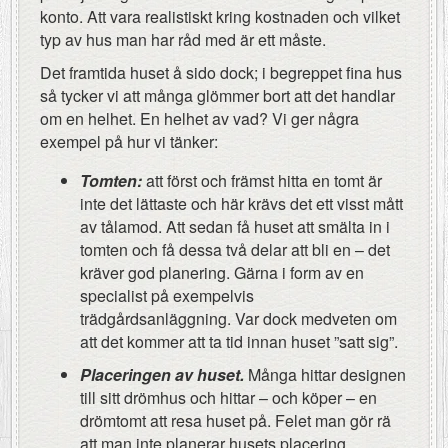
konto. Att vara realistiskt kring kostnaden och vilket
typ av hus man har råd med är ett måste.
Det framtida huset å sido dock; i begreppet fina hus
så tycker vi att många glömmer bort att det handlar
om en helhet. En helhet av vad? Vi ger några
exempel på hur vi tänker:
Tomten:
att först och främst hitta en tomt är
inte det lättaste och här krävs det ett visst mått
av tålamod. Att sedan få huset att smälta in i
tomten och få dessa två delar att bli en – det
kräver god planering. Gärna i form av en
specialist på exempelvis
trädgårdsanläggning. Var dock medveten om
att det kommer att ta tid innan huset ”satt sig”.
Placeringen av huset.
Många hittar designen
till sitt drömhus och hittar – och köper – en
drömtomt att resa huset på. Felet man gör rä
att man inte planerar husets placering