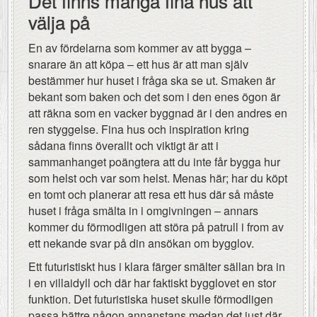
Det finns många fina hus att
välja på
En av fördelarna som kommer av att bygga –
snarare än att köpa – ett hus är att man själv
bestämmer hur huset i fråga ska se ut. Smaken är
bekant som baken och det som i den enes ögon är
att räkna som en vacker byggnad är i den andres en
ren styggelse. Fina hus och inspiration kring
sådana finns överallt och viktigt är att i
sammanhanget poängtera att du inte får bygga hur
som helst och var som helst. Menas här; har du köpt
en tomt och planerar att resa ett hus där så måste
huset i fråga smälta in i omgivningen – annars
kommer du förmodligen att störa på patrull i from av
ett nekande svar på din ansökan om bygglov.
Ett futuristiskt hus i klara färger smälter sällan bra in
i en villaidyll och där har faktiskt bygglovet en stor
funktion. Det futuristiska huset skulle förmodligen
passa bättre någon annanstans medan det just där