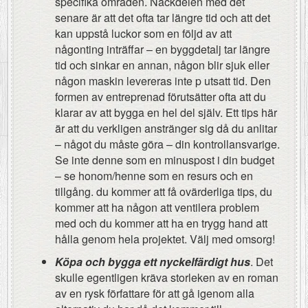
specifika områden. Nackdelen med det
senare är att det ofta tar längre tid och att det
kan uppstå luckor som en följd av att
någonting inträffar – en byggdetalj tar längre
tid och sinkar en annan, någon blir sjuk eller
någon maskin levereras inte p utsatt tid. Den
formen av entreprenad förutsätter ofta att du
klarar av att bygga en hel del själv. Ett tips här
är att du verkligen anstränger sig då du anlitar
– något du måste göra – din kontrollansvarige.
Se inte denne som en minuspost i din budget
– se honom/henne som en resurs och en
tillgång. du kommer att få ovärderliga tips, du
kommer att ha någon att ventilera problem
med och du kommer att ha en trygg hand att
hålla genom hela projektet. Välj med omsorg!
Köpa och bygga ett nyckelfärdigt hus
. Det
skulle egentligen kräva storleken av en roman
av en rysk författare för att gå igenom alla