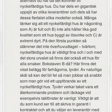
alternativ du har då det kommer till
nyckelfärdiga hus. Du har dels en gigantisk
uppsjö av olika leverantörer och dels så har
dessa flertalet olika modeller också. Många
tänker sig att ett nyckelfärdigt hus är någonting
som A) är fult och B) inte alls håller lika god
kvalitet som ett hus byggt av lösvirke och C) är
extremt dyrt. På den första punkten så
stämmer det inte överhuvudtaget – tvärtom;
nyckelfärdiga hus är väldigt fina och i och med
det stora urvalet så finns det också ett hus för
alla smaker. Bokstaven B då? Här finns det
visst belägg för farhågorna, tyvärr. Av naturliga
skäl så kan det bli fel så man jobbar så snabbt
som man gör vid ett uppförande av ett
nyckelfärdigt hus. Tyvärr verkar taket vara ett
återkommande problem och läckage vid
exempelvis takfönster är vanligt. Viktigt är att
du som kund ser till att skriva in garanti i
kontraktet och att du väljer en leverantör med