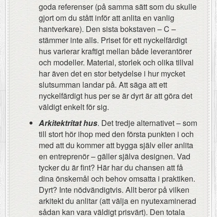
goda referenser (på samma sätt som du skulle
gjort om du stått inför att anlita en vanlig
hantverkare). Den sista bokstaven – C –
stämmer inte alls. Priset för ett nyckelfärdigt
hus varierar kraftigt mellan både leverantörer
och modeller. Material, storlek och olika tillval
har även det en stor betydelse i hur mycket
slutsumman landar på. Att säga att ett
nyckelfärdigt hus per se är dyrt är att göra det
väldigt enkelt för sig.
Arkitektritat hus
. Det tredje alternativet – som
till stort hör ihop med den första punkten i och
med att du kommer att bygga själv eller anlita
en entreprenör – gäller själva designen. Vad
tycker du är fint? Här har du chansen att få
dina önskemål och behov omsatta i praktiken.
Dyrt? Inte nödvändigtvis. Allt beror på vilken
arkitekt du anlitar (att välja en nyutexaminerad
sådan kan vara väldigt prisvärt). Den totala