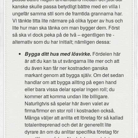
kanske skulle passa betydligt bättre med en villa i
ungefär samma stil som de framtida grannarna har.
Vi tänkte titta lite närmare på olika typer av hus och
lite hur man ska tänka om man bygger dem. Först
så ska vi dock peka på de två – egentligen tre -
alternativ som du har initialt; nämligen dessa:
Bygga ditt hus med lösvirke.
Fördelen här
är att du kan ta ut svängarna lite mer och att
du även kan får ner kostnaden ganska
markant genom att bygga själv. Om det sedan
handlar om att bygga allting på egen hand
eller bara vissa delar spelar ingen roll; du
kommer att komma undan lite billigare.
Naturligtvis så spelar här även valet av
firma/firmor en stor roll i kostnaden också.
Många väljer att anlita ett företag för så kallad
totalentreprenad och det är generellt lite
dyrare än om du anlitar specifika företag för