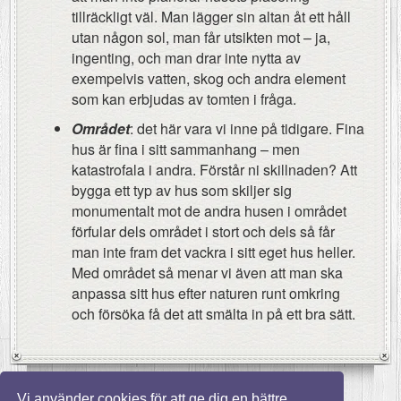
tillräckligt väl. Man lägger sin altan åt ett håll
utan någon sol, man får utsikten mot – ja,
ingenting, och man drar inte nytta av
exempelvis vatten, skog och andra element
som kan erbjudas av tomten i fråga.
Området
: det här vara vi inne på tidigare. Fina
hus är fina i sitt sammanhang – men
katastrofala i andra. Förstår ni skillnaden? Att
bygga ett typ av hus som skiljer sig
monumentalt mot de andra husen i området
förfular dels området i stort och dels så får
man inte fram det vackra i sitt eget hus heller.
Med området så menar vi även att man ska
anpassa sitt hus efter naturen runt omkring
och försöka få det att smälta in på ett bra sätt.
Vi använder cookies för att ge dig en bättre