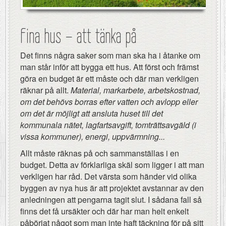
Fina hus – att tänka på
Det finns några saker som man ska ha i åtanke om
man står inför att bygga ett hus. Att först och främst
göra en budget är ett måste och där man verkligen
räknar på allt.
Material, markarbete, arbetskostnad,
om det behövs borras efter vatten och avlopp eller
om det är möjligt att ansluta huset till det
kommunala nätet, lagfartsavgift, tomträttsavgäld (i
vissa kommuner), energi, uppvärmning...
Allt måste räknas på och sammanställas i en
budget. Detta av förklarliga skäl som ligger i att man
verkligen har råd. Det värsta som händer vid olika
byggen av nya hus är att projektet avstannar av den
anledningen att pengarna tagit slut. I sådana fall så
finns det få ursäkter och där har man helt enkelt
påbörjat något som man inte haft täckning för på sitt