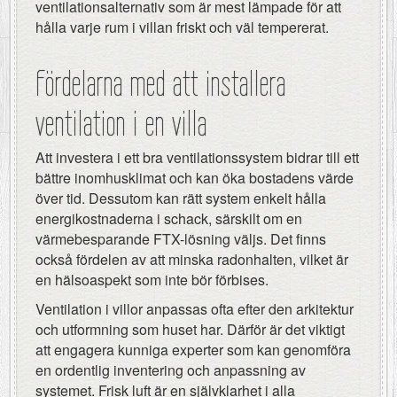
ventilationsalternativ som är mest lämpade för att
hålla varje rum i villan friskt och väl tempererat.
Fördelarna med att installera
ventilation i en villa
Att investera i ett bra ventilationssystem bidrar till ett
bättre inomhusklimat och kan öka bostadens värde
över tid. Dessutom kan rätt system enkelt hålla
energikostnaderna i schack, särskilt om en
värmebesparande FTX-lösning väljs. Det finns
också fördelen av att minska radonhalten, vilket är
en hälsoaspekt som inte bör förbises.
Ventilation i villor anpassas ofta efter den arkitektur
och utformning som huset har. Därför är det viktigt
att engagera kunniga experter som kan genomföra
en ordentlig inventering och anpassning av
systemet. Frisk luft är en självklarhet i alla