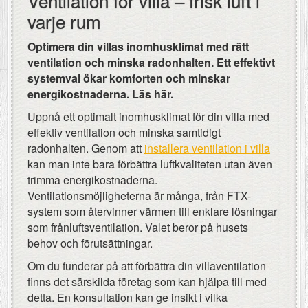
Ventilation för villa – frisk luft i
varje rum
Optimera din villas inomhusklimat med rätt
ventilation och minska radonhalten. Ett effektivt
systemval ökar komforten och minskar
energikostnaderna. Läs här.
Uppnå ett optimalt inomhusklimat för din villa med
effektiv ventilation och minska samtidigt
radonhalten. Genom att
installera ventilation i villa
kan man inte bara förbättra luftkvaliteten utan även
trimma energikostnaderna.
Ventilationsmöjligheterna är många, från FTX-
system som återvinner värmen till enklare lösningar
som frånluftsventilation. Valet beror på husets
behov och förutsättningar.
Om du funderar på att förbättra din villaventilation
finns det särskilda företag som kan hjälpa till med
detta. En konsultation kan ge insikt i vilka