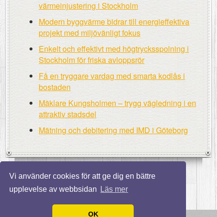
värmeinjustering i Stockholm
Modern byggvärme bidrar till energieffektiva
projekt med miljövänligt fokus
Enkelt och effektivt med högtrycksspolning i
Stockholm för friska avloppsrör
Få en tryggare vardag med smarta kodlås i
bostaden
Mäklare Kungsholmen – trygg vägledning i en
attraktiv stadsdel
Mätning och debitering med IMD i Göteborg
Vi använder cookies för att ge dig en bättre
upplevelse av webbsidan
Läs mer
OK