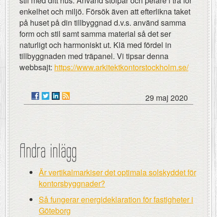
stil med ditt hus. Använd stolpar och pelare i trä för
enkelhet och miljö. Försök även att efterlikna taket
på huset på din tillbyggnad d.v.s. använd samma
form och stil samt samma material så det ser
naturligt och harmoniskt ut. Klä med fördel in
tillbyggnaden med träpanel. Vi tipsar denna
webbsajt:
https://www.arkitektkontorstockholm.se/
29 maj 2020
Andra inlägg
Är vertikalmarkiser det optimala solskyddet för
kontorsbyggnader?
Så fungerar energideklaration för fastigheter i
Göteborg