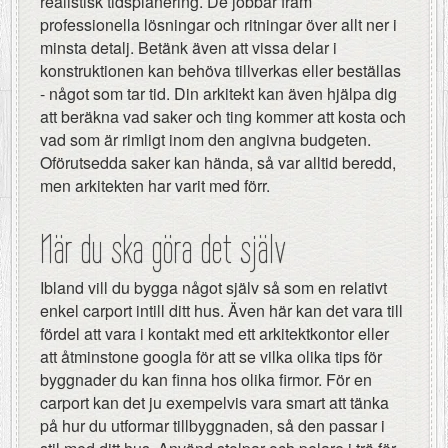
realistisk tidsplanering. De jobbar fram
professionella lösningar och ritningar över allt ner i
minsta detalj. Betänk även att vissa delar i
konstruktionen kan behöva tillverkas eller beställas
- något som tar tid. Din arkitekt kan även hjälpa dig
att beräkna vad saker och ting kommer att kosta och
vad som är rimligt inom den angivna budgeten.
Oförutsedda saker kan hända, så var alltid beredd,
men arkitekten har varit med förr.
När du ska göra det själv
Ibland vill du bygga något själv så som en relativt
enkel carport intill ditt hus. Även här kan det vara till
fördel att vara i kontakt med ett arkitektkontor eller
att åtminstone googla för att se vilka olika tips för
byggnader du kan finna hos olika firmor. För en
carport kan det ju exempelvis vara smart att tänka
på hur du utformar tillbyggnaden, så den passar i