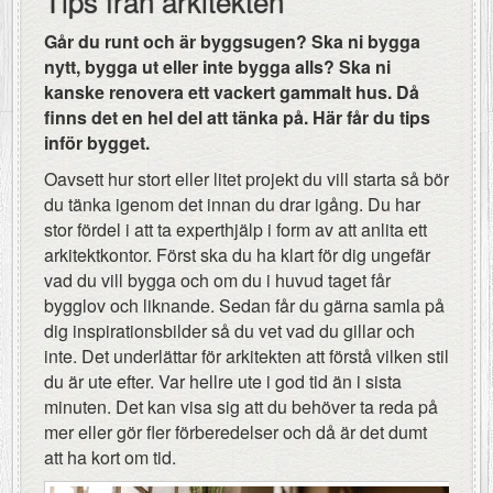
Tips från arkitekten
Går du runt och är byggsugen? Ska ni bygga
nytt, bygga ut eller inte bygga alls? Ska ni
kanske renovera ett vackert gammalt hus. Då
finns det en hel del att tänka på. Här får du tips
inför bygget.
Oavsett hur stort eller litet projekt du vill starta så bör
du tänka igenom det innan du drar igång. Du har
stor fördel i att ta experthjälp i form av att anlita ett
arkitektkontor. Först ska du ha klart för dig ungefär
vad du vill bygga och om du i huvud taget får
bygglov och liknande. Sedan får du gärna samla på
dig inspirationsbilder så du vet vad du gillar och
inte. Det underlättar för arkitekten att förstå vilken stil
du är ute efter. Var hellre ute i god tid än i sista
minuten. Det kan visa sig att du behöver ta reda på
mer eller gör fler förberedelser och då är det dumt
att ha kort om tid.