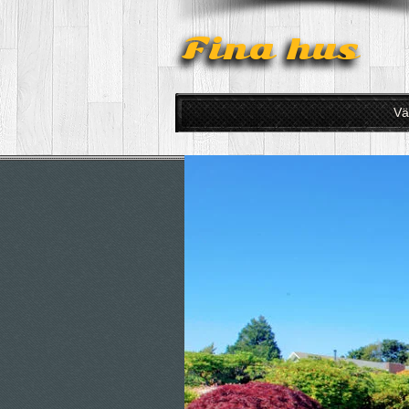
Fina hus
Vä