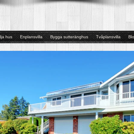
lja hus
Enplansvilla
Bygga sutteränghus
Tvåplansvilla
Bl