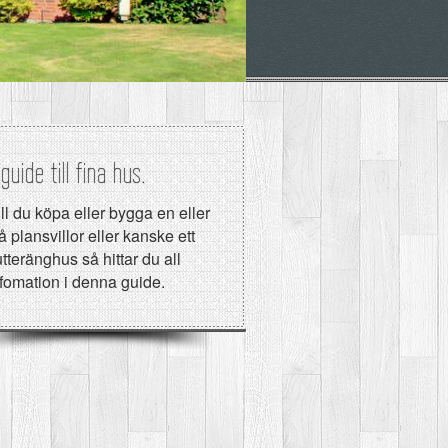
guide till fina hus.
ll du köpa eller bygga en eller
å plansvillor eller kanske ett
tteränghus så hittar du all
nfomation i denna guide.