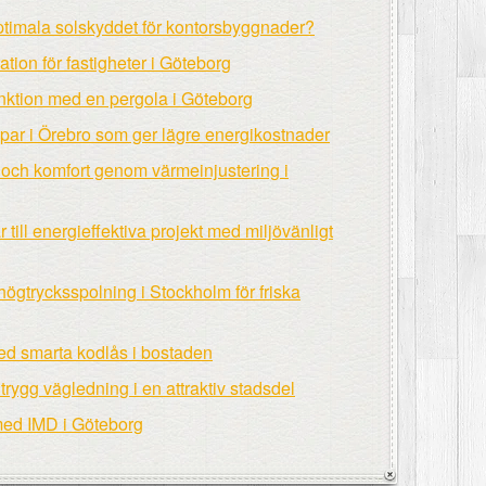
optimala solskyddet för kontorsbyggnader?
tion för fastigheter i Göteborg
funktion med en pergola i Göteborg
ar i Örebro som ger lägre energikostnader
 och komfort genom värmeinjustering i
ill energieffektiva projekt med miljövänligt
högtrycksspolning i Stockholm för friska
ed smarta kodlås i bostaden
ygg vägledning i en attraktiv stadsdel
med IMD i Göteborg