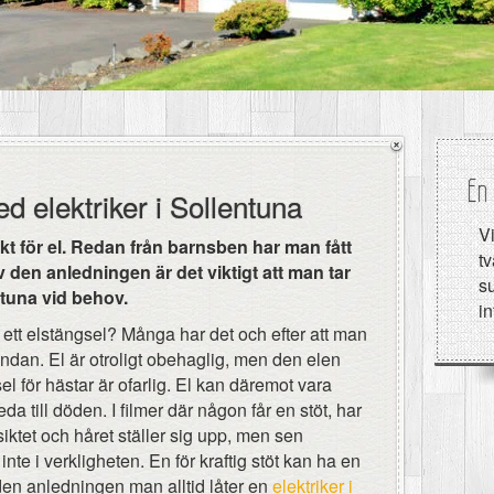
En 
d elektriker i Sollentuna
Vi
kt för el. Redan från barnsben har man fått
tv
Av den anledningen är det viktigt att man tar
su
entuna vid behov.
i
 ett elstängsel? Många har det och efter att man
 undan. El är otroligt obehaglig, men den elen
l för hästar är ofarlig. El kan däremot vara
eda till döden. I filmer där någon får en stöt, har
siktet och håret ställer sig upp, men sen
 inte i verkligheten. En för kraftig stöt kan ha en
v den anledningen man alltid låter en
elektriker i