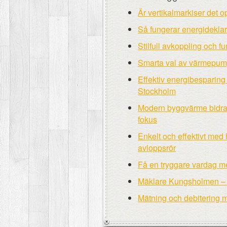
Är vertikalmarkiser det 
Så fungerar energideklara
Stilfull avkoppling och 
Smarta val av värmepump
Effektiv energibesparing
Stockholm
Modern byggvärme bidrar t
fokus
Enkelt och effektivt med 
avloppsrör
Få en tryggare vardag m
Mäklare Kungsholmen – tr
Mätning och debitering 