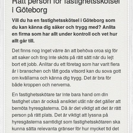
Rätt person för fastighetsskötsel
i Göteborg
Vill du ha en fastighetsskötsel i Göteborg som
du kan känna dig säker och trygg med? Anlita
en firma som har allt under kontroll och vet hur
allt går till.
Det finns nog inget värre än att behöva oroa sig för
att saker och ting inte sköts på rätt sätt när du lejt
bort ett jobb. Anlitar du ett företag som har varit flera
år i branschen och fått goda vitsord kan du sova gott
om kvällarna och känna dig trygg. Det är bra för
både kroppen och nerverna.
En fastighetsskötare tar inte bara hand om din
fastighet utan är också ansiktet utåt när det gäller att
bemöta hyresgästerna. Då är det viktigt att det är rätt
person på rätt plats. Det är viktigt att lyssna på
hyresgästerna samtidigt som fastighetsskötaren ska
kunna sätta relevanta gränser för hur mycket tid det