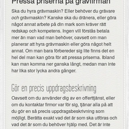
Pressa priserna på grävfirman
Ska du hyra grävmaskin? Eller behöver du grävare
och
grävmaskin? Kanske ska du dränera, eller göra
något annat arbete på din mark som kräver rätt
redskap och kompetens. Ingen vill förstås betala
mer än man vad man behöver, oavsett om man
planerar att hyra grävmaskin eller göra något helt
annat. Om man bara förbereder sig lite finns det en
hel del man kan göra för att pressa priserna. Ibland
kan man komma ner ganska långt, medan man inte
har lika stor lycka andra gånger.
Gör en precis uppdragsbeskrivning
Oavsett om du använder dig av en offerttjänst, eller
om du kontaktar firmor var för sig, tjänar alla på att
du gör en så precis uppdragsbeskrivning som
möjligt. Berätta exakt vad det är som ska utföras och
vad det är som du behöver hjälp med. Det är inte