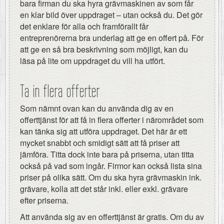
bara firman du ska hyra grävmaskinen av som får
en klar bild över uppdraget – utan också du. Det gör
det enklare för alla och framförallt får
entreprenörerna bra underlag att ge en offert på. För
att ge en så bra beskrivning som möjligt, kan du
läsa på lite om uppdraget du vill ha utfört.
Ta in flera offerter
Som nämnt ovan kan du använda dig av en
offerttjänst för att få in flera offerter i närområdet som
kan tänka sig att utföra uppdraget. Det här är ett
mycket snabbt och smidigt sätt att få priser att
jämföra. Titta dock inte bara på priserna, utan titta
också på vad som ingår. Firmor kan också lista sina
priser på olika sätt. Om du ska hyra grävmaskin ink.
grävare, kolla att det står inkl. eller exkl. grävare
efter priserna.
Att använda sig av en offerttjänst är gratis. Om du av