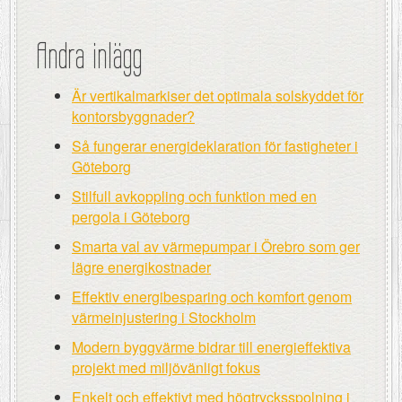
Andra inlägg
Är vertikalmarkiser det optimala solskyddet för
kontorsbyggnader?
Så fungerar energideklaration för fastigheter i
Göteborg
Stilfull avkoppling och funktion med en
pergola i Göteborg
Smarta val av värmepumpar i Örebro som ger
lägre energikostnader
Effektiv energibesparing och komfort genom
värmeinjustering i Stockholm
Modern byggvärme bidrar till energieffektiva
projekt med miljövänligt fokus
Enkelt och effektivt med högtrycksspolning i