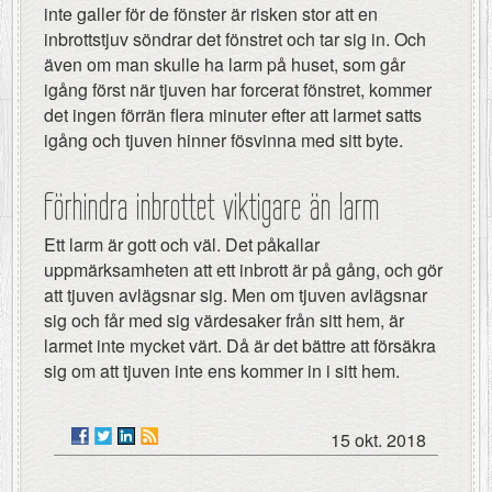
inte galler för de fönster är risken stor att en
inbrottstjuv söndrar det fönstret och tar sig in. Och
även om man skulle ha larm på huset, som går
igång först när tjuven har forcerat fönstret, kommer
det ingen förrän flera minuter efter att larmet satts
igång och tjuven hinner fösvinna med sitt byte.
Förhindra inbrottet viktigare än larm
Ett larm är gott och väl. Det påkallar
uppmärksamheten att ett inbrott är på gång, och gör
att tjuven avlägsnar sig. Men om tjuven avlägsnar
sig och får med sig värdesaker från sitt hem, är
larmet inte mycket värt. Då är det bättre att försäkra
sig om att tjuven inte ens kommer in i sitt hem.
15 okt. 2018