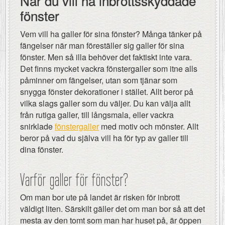
När du vill ha inbrottsskyddade
fönster
Vem vill ha galler för sina fönster? Många tänker på
fängelser när man föreställer sig galler för sina
fönster. Men så illa behöver det faktiskt inte vara.
Det finns mycket vackra fönstergaller som itne alls
påminner om fängelser, utan som tjänar som
snygga fönster dekorationer i stället. Allt beror på
vilka slags galler som du väljer. Du kan välja allt
från rutiga galler, till långsmala, eller vackra
snirklade
fönstergaller
med motiv och mönster. Allt
beror på vad du själva vill ha för typ av galler till
dina fönster.
Varför galler för fönster?
Om man bor ute på landet är risken för inbrott
väldigt liten. Särskilt gäller det om man bor så att det
mesta av den tomt som man har huset på, är öppen