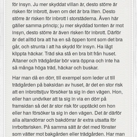
för insyn. Ju mer skyddat villan är, desto större är
risken för inbrott, även om det är bra liten. Desto
större är risken för inbrott i storstäderna. Även här
gäller samma princip; ju mer skyddad tomten är mot
insyn, desto större är även risken för inbrott. Därför
är det alltid bra att ha en så öppen tomt som det bra
går, och strunta i att ha skydd för insyn. Ha lågt
klippta häckar. Träd ska stå en bra bit från huset.
Altaner och trädgårdar bör vara öppna och inte ha
så många höga träd, häckar och buskar.
Har man då en dörr, till exempel som leder ut till
trädgården på baksidan av huset, är det en stor risk
att en inbrottstjuv försöker ta sig in den vägen. Hon,
eller han undviker att ta sig in via en dörr på
framsidan så det är stor risk för upptäckt om hon
eller han försöker ta sig in den vägen. Det är därför
alla altandörrar och bakdörrar är extra utsatta för
inrbottsrisken. På samma sätt är det med fönster
som vätter mot bakgården eller trädgården. Har man