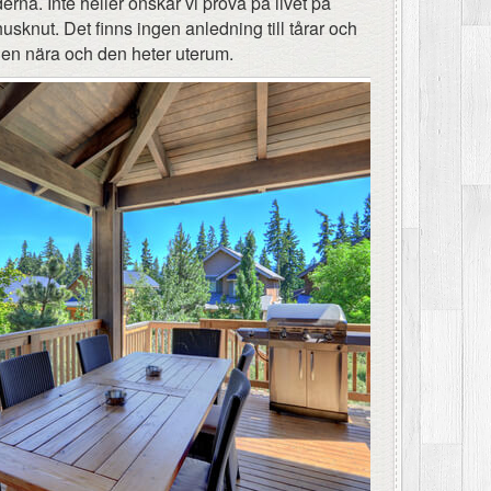
rna. Inte heller önskar vi prova på livet på
husknut. Det finns ingen anledning till tårar och
gen nära och den heter uterum.