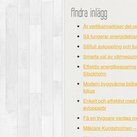
Andra inlägg
Är vertikalmarkiser det 
Så fungerar energideklara
Stilfull avkoppling och 
Smarta val av värmepump
Effektiv energibesparing
Stockholm
Modern byggvärme bidrar t
fokus
Enkelt och effektivt med 
avloppsrör
Få en tryggare vardag m
Mäklare Kungsholmen – tr