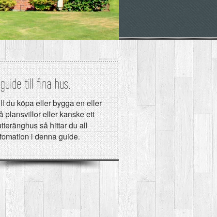
guide till fina hus.
ll du köpa eller bygga en eller
å plansvillor eller kanske ett
tteränghus så hittar du all
nfomation i denna guide.