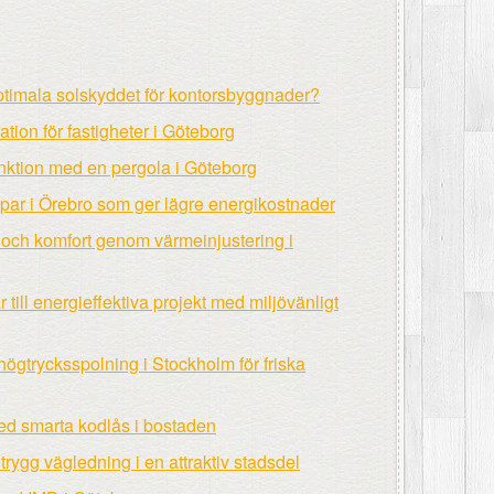
optimala solskyddet för kontorsbyggnader?
tion för fastigheter i Göteborg
funktion med en pergola i Göteborg
ar i Örebro som ger lägre energikostnader
 och komfort genom värmeinjustering i
ill energieffektiva projekt med miljövänligt
högtrycksspolning i Stockholm för friska
ed smarta kodlås i bostaden
ygg vägledning i en attraktiv stadsdel