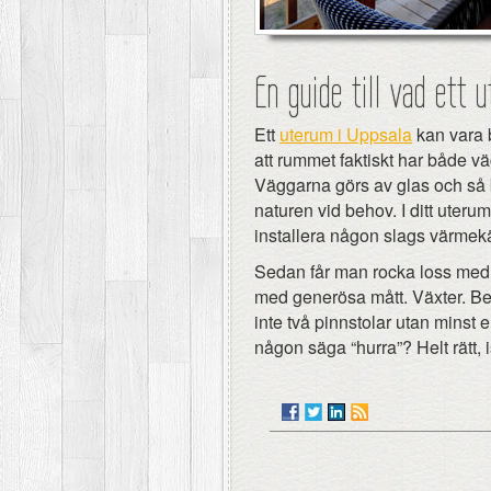
En guide till vad ett 
Ett
uterum i Uppsala
kan vara b
att rummet faktiskt har både väg
Väggarna görs av glas och så 
naturen vid behov. I ditt uteru
installera någon slags värmekä
Sedan får man rocka loss med 
med generösa mått. Växter. Be
inte två pinnstolar utan minst e
någon säga “hurra”? Helt rätt, i