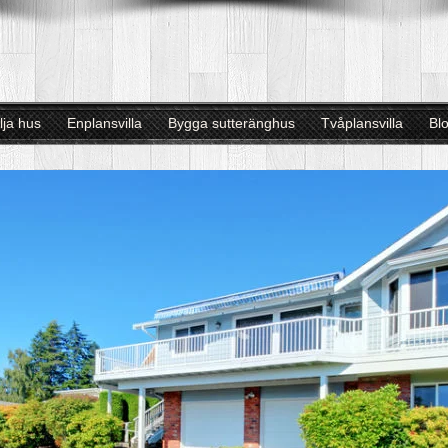
lja hus
Enplansvilla
Bygga sutteränghus
Tvåplansvilla
Bl