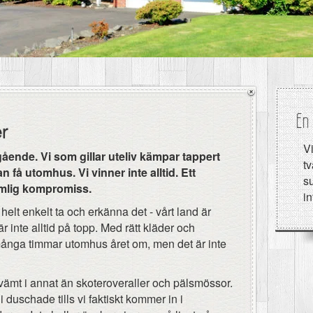
En 
er
Vi
sgående. Vi som gillar uteliv kämpar tappert
tv
 få utomhus. Vi vinner inte alltid. Ett
su
imlig kompromiss.
i
 helt enkelt ta och erkänna det - vårt land är
r inte alltid på topp. Med rätt kläder och
många timmar utomhus året om, men det är inte
kvämt i annat än skoteroveraller och pälsmössor.
duschade tills vi faktiskt kommer in i