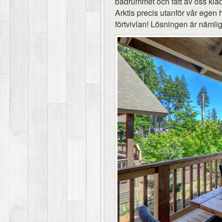
badrummet och fått av oss kläde
Arktis precis utanför vår egen 
förtvivlan! Lösningen är nämli