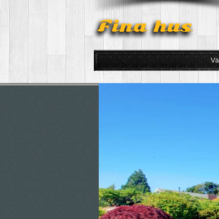
Fina hus
Vä