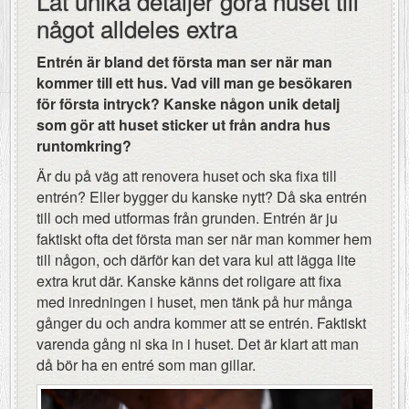
Låt unika detaljer göra huset till
något alldeles extra
Entrén är bland det första man ser när man
kommer till ett hus. Vad vill man ge besökaren
för första intryck? Kanske någon unik detalj
som gör att huset sticker ut från andra hus
runtomkring?
Är du på väg att renovera huset och ska fixa till
entrén? Eller bygger du kanske nytt? Då ska entrén
till och med utformas från grunden. Entrén är ju
faktiskt ofta det första man ser när man kommer hem
till någon, och därför kan det vara kul att lägga lite
extra krut där. Kanske känns det roligare att fixa
med inredningen i huset, men tänk på hur många
gånger du och andra kommer att se entrén. Faktiskt
varenda gång ni ska in i huset. Det är klart att man
då bör ha en entré som man gillar.