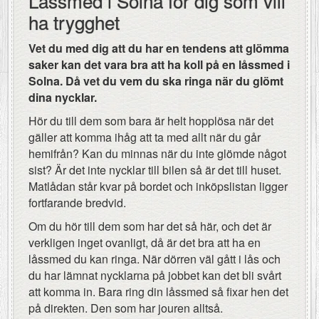
Låssmed i Solna för dig som vill
ha trygghet
Vet du med dig att du har en tendens att glömma
saker kan det vara bra att ha koll på en låssmed i
Solna. Då vet du vem du ska ringa när du glömt
dina nycklar.
Hör du till dem som bara är helt hopplösa när det
gäller att komma ihåg att ta med allt när du går
hemifrån? Kan du minnas när du inte glömde något
sist? Är det inte nycklar till bilen så är det till huset.
Matlådan står kvar på bordet och inköpslistan ligger
fortfarande bredvid.
Om du hör till dem som har det så här, och det är
verkligen inget ovanligt, då är det bra att ha en
låssmed du kan ringa. När dörren väl gått i lås och
du har lämnat nycklarna på jobbet kan det bli svårt
att komma in. Bara ring din låssmed så fixar hen det
på direkten. Den som har jouren alltså.