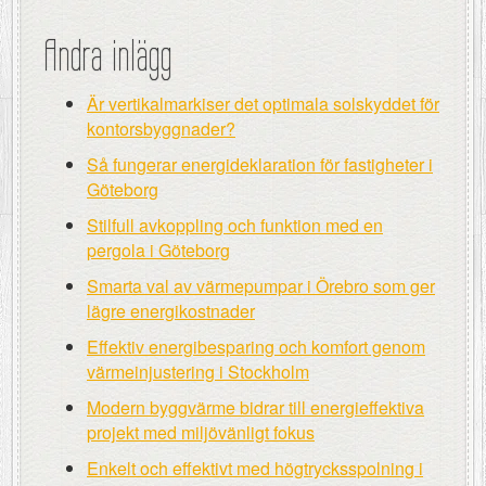
Andra inlägg
Är vertikalmarkiser det optimala solskyddet för
kontorsbyggnader?
Så fungerar energideklaration för fastigheter i
Göteborg
Stilfull avkoppling och funktion med en
pergola i Göteborg
Smarta val av värmepumpar i Örebro som ger
lägre energikostnader
Effektiv energibesparing och komfort genom
värmeinjustering i Stockholm
Modern byggvärme bidrar till energieffektiva
projekt med miljövänligt fokus
Enkelt och effektivt med högtrycksspolning i