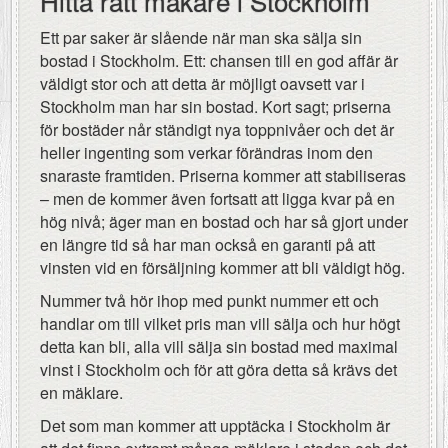
Hitta rätt mäkare i Stockholm
Ett par saker är slående när man ska sälja sin
bostad i Stockholm. Ett: chansen till en god affär är
väldigt stor och att detta är möjligt oavsett var i
Stockholm man har sin bostad. Kort sagt; priserna
för bostäder når ständigt nya toppnivåer och det är
heller ingenting som verkar förändras inom den
snaraste framtiden. Priserna kommer att stabiliseras
– men de kommer även fortsatt att ligga kvar på en
hög nivå; äger man en bostad och har så gjort under
en längre tid så har man också en garanti på att
vinsten vid en försäljning kommer att bli väldigt hög.
Nummer två hör ihop med punkt nummer ett och
handlar om till vilket pris man vill sälja och hur högt
detta kan bli, alla vill sälja sin bostad med maximal
vinst i Stockholm och för att göra detta så krävs det
en mäklare.
Det som man kommer att upptäcka i Stockholm är