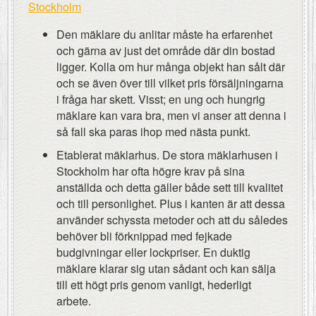
Stockholm
Den mäklare du anlitar måste ha erfarenhet
och gärna av just det område där din bostad
ligger. Kolla om hur många objekt han sålt där
och se även över till vilket pris försäljningarna
i fråga har skett. Visst; en ung och hungrig
mäklare kan vara bra, men vi anser att denna i
så fall ska paras ihop med nästa punkt.
Etablerat mäklarhus. De stora mäklarhusen i
Stockholm har ofta högre krav på sina
anställda och detta gäller både sett till kvalitet
och till personlighet. Plus i kanten är att dessa
använder schyssta metoder och att du således
behöver bli förknippad med fejkade
budgivningar eller lockpriser. En duktig
mäklare klarar sig utan sådant och kan sälja
till ett högt pris genom vanligt, hederligt
arbete.