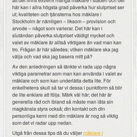
att det finns extremt många mäklare i staden och det
här kan i allra högsta grad påverka hur slutpriset ser
ut; kvaliteten och tjänsterna hos mäklare i
Stockholm är nämligen – liksom – provision och
arvode – något som varierar. Det här kan i
slutändan påverka slutpriset väldigt mycket och
valet av mäklare är alltså viktigare än vad man kan
tro. Frågan är här således; vilken mäklare ska jag
välja och vad ska jag basera mitt på?
Av den anledningen så tänkte vi rada upp några
viktiga parametrar som man kan använda i valet av
mäklare och som kan underlätta detta lite. För
enkelhetens skull så tar vi dessa i punktform så blir
de lite enklare att följa. Märk väl här; det här är
generella råd och ibland så måste man låta sin
magkänsla styra också; din kontakt och din
personliga kemi med din mäklare är nog så viktig
som det vi radar upp nedan.
Utgå från dessa tips då du väljer
mäklare i