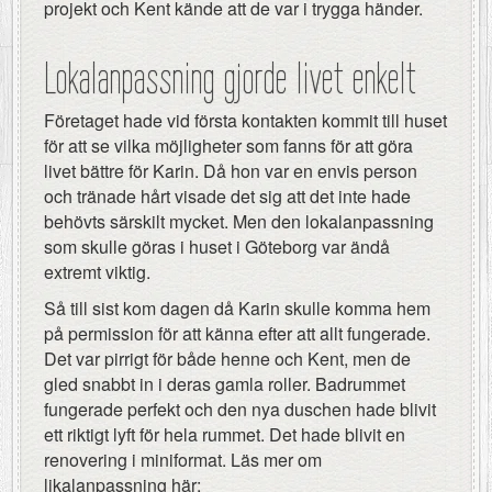
projekt och Kent kände att de var i trygga händer.
Lokalanpassning gjorde livet enkelt
Företaget hade vid första kontakten kommit till huset
för att se vilka möjligheter som fanns för att göra
livet bättre för Karin. Då hon var en envis person
och tränade hårt visade det sig att det inte hade
behövts särskilt mycket. Men den lokalanpassning
som skulle göras i huset i Göteborg var ändå
extremt viktig.
Så till sist kom dagen då Karin skulle komma hem
på permission för att känna efter att allt fungerade.
Det var pirrigt för både henne och Kent, men de
gled snabbt in i deras gamla roller. Badrummet
fungerade perfekt och den nya duschen hade blivit
ett riktigt lyft för hela rummet. Det hade blivit en
renovering i miniformat. Läs mer om
likalanpassning här: