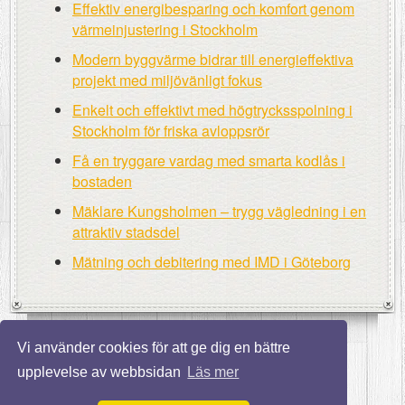
Effektiv energibesparing och komfort genom
värmeinjustering i Stockholm
Modern byggvärme bidrar till energieffektiva
projekt med miljövänligt fokus
Enkelt och effektivt med högtrycksspolning i
Stockholm för friska avloppsrör
Få en tryggare vardag med smarta kodlås i
bostaden
Mäklare Kungsholmen – trygg vägledning i en
attraktiv stadsdel
Mätning och debitering med IMD i Göteborg
Vi använder cookies för att ge dig en bättre
upplevelse av webbsidan
Läs mer