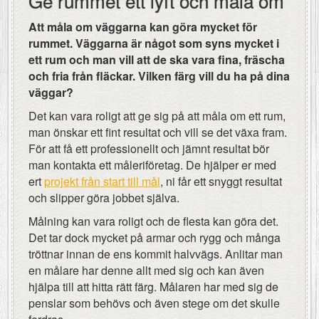
Ge rummet ett lyft och måla om
Att måla om väggarna kan göra mycket för
rummet. Väggarna är något som syns mycket i
ett rum och man vill att de ska vara fina, fräscha
och fria från fläckar. Vilken färg vill du ha på dina
väggar?
Det kan vara roligt att ge sig på att måla om ett rum,
man önskar ett fint resultat och vill se det växa fram.
För att få ett professionellt och jämnt resultat bör
man kontakta ett måleriföretag. De hjälper er med
ert
projekt från start till mål
, ni får ett snyggt resultat
och slipper göra jobbet själva.
Målning kan vara roligt och de flesta kan göra det.
Det tar dock mycket på armar och rygg och många
tröttnar innan de ens kommit halvvägs. Anlitar man
en målare har denne allt med sig och kan även
hjälpa till att hitta rätt färg. Målaren har med sig de
penslar som behövs och även stege om det skulle