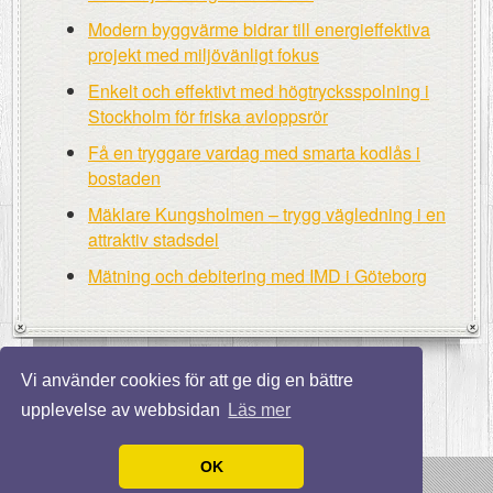
Modern byggvärme bidrar till energieffektiva
projekt med miljövänligt fokus
Enkelt och effektivt med högtrycksspolning i
Stockholm för friska avloppsrör
Få en tryggare vardag med smarta kodlås i
bostaden
Mäklare Kungsholmen – trygg vägledning i en
attraktiv stadsdel
Mätning och debitering med IMD i Göteborg
Vi använder cookies för att ge dig en bättre
upplevelse av webbsidan
Läs mer
OK
© 2026 Finahus.nu. Alla rättigheter förbehållna.