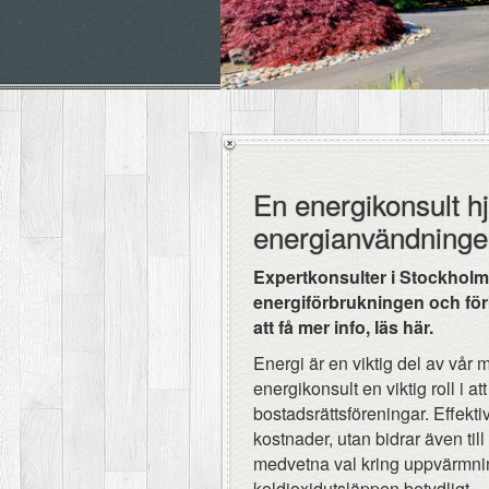
En energikonsult hjä
energianvändninge
Expertkonsulter i Stockholm
energiförbrukningen och förb
att få mer info, läs här.
Energi är en viktig del av vår m
energikonsult en viktig roll i a
bostadsrättsföreningar. Effekt
kostnader, utan bidrar även til
medvetna val kring uppvärmn
koldioxidutsläppen betydligt.