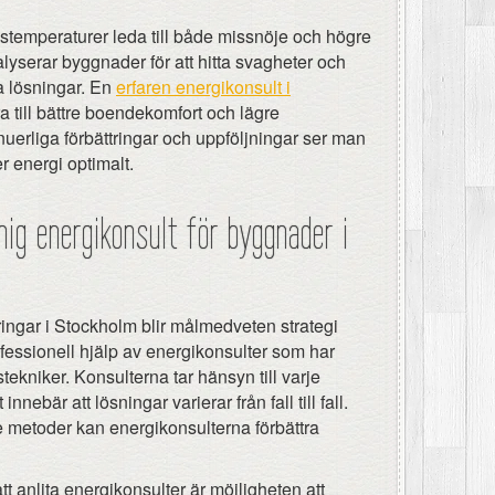
emperaturer leda till både missnöje och högre
lyserar byggnader för att hitta svagheter och
a lösningar. En
erfaren energikonsult i
 till bättre boendekomfort och lägre
erliga förbättringar och uppföljningar ser man
der energi optimalt.
nig energikonsult för byggnader i
ingar i Stockholm blir målmedveten strategi
fessionell hjälp av energikonsulter som har
tekniker. Konsulterna tar hänsyn till varje
nnebär att lösningar varierar från fall till fall.
metoder kan energikonsulterna förbättra
t anlita energikonsulter är möjligheten att