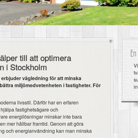
En 
lper till att optimera
n i Stockholm
Vi
tv
 erbjuder vägledning för att minska
su
ättra miljömedvetenheten i fastigheter. För
i
oderna livsstil. Därför har en erfaren
tt hjälpa fastighetsägare och
ivare energilösningar minskar inte bara
l en mer hållbar framtid. Genom att göra
ing och energianvändning kan man minska