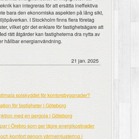
nik kan integreras för att ersätta ineffektiva
r inte bara den ekonomiska aspekten på lång sikt,
iljöpåverkan. I Stockholm finns flera företag
er, vilket gör det enklare för fastighetsägare att
 Med rätt åtgärder kan fastigheterna dra nytta av
r hållbar energianvändning.
21 jan. 2025
optimala solskyddet för kontorsbyggnader?
tion för fastigheter i Göteborg
funktion med en pergola i Göteborg
ar i Örebro som ger lägre energikostnader
 och komfort genom värmeinjustering i