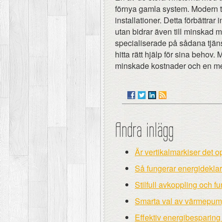
förnya gamla system. Modern tek
installationer. Detta förbättra
utan bidrar även till minskad m
specialiserade på sådana tjänst
hitta rätt hjälp för sina behov.
minskade kostnader och en me
Andra inlägg
Är vertikalmarkiser det 
Så fungerar energideklara
Stilfull avkoppling och 
Smarta val av värmepump
Effektiv energibesparing