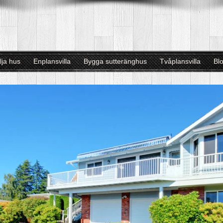
lja hus
Enplansvilla
Bygga sutteränghus
Tvåplansvilla
Bl