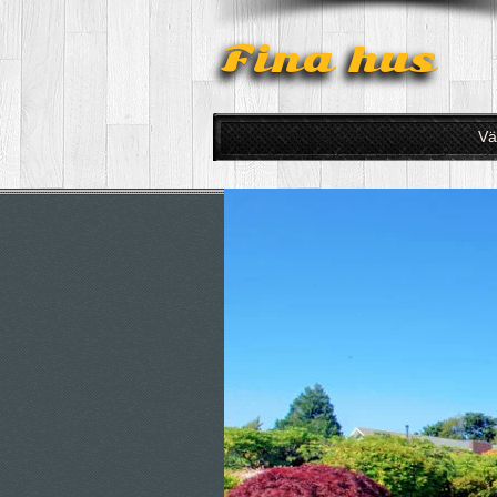
Fina hus
Vä