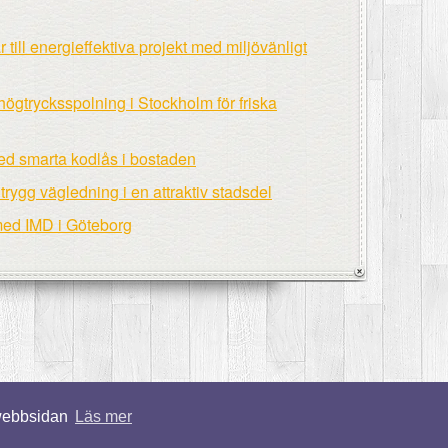
ill energieffektiva projekt med miljövänligt
högtrycksspolning i Stockholm för friska
ed smarta kodlås i bostaden
ygg vägledning i en attraktiv stadsdel
med IMD i Göteborg
 webbsidan
Läs mer
© 2026 Finahus.nu. Alla rättigheter förbehållna.