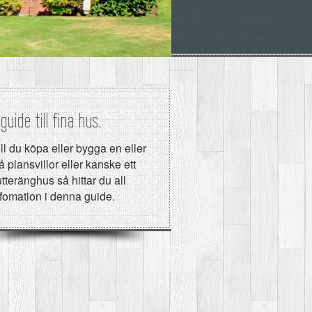
guide till fina hus.
ll du köpa eller bygga en eller
å plansvillor eller kanske ett
tteränghus så hittar du all
nfomation i denna guide.