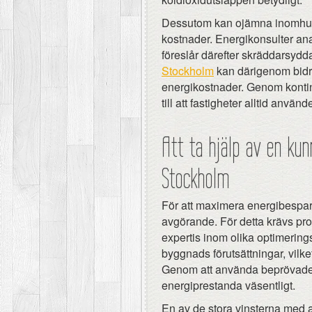
Dessutom kan ojämna inomhust
kostnader. Energikonsulter ana
föreslår därefter skräddarsydd
Stockholm
kan därigenom bidra
energikostnader. Genom kontinu
till att fastigheter alltid använ
Att ta hjälp av en kun
Stockholm
För att maximera energibespar
avgörande. För detta krävs pro
expertis inom olika optimerings
byggnads förutsättningar, vilket i
Genom att använda beprövade 
energiprestanda väsentligt.
En av de stora vinsterna med at