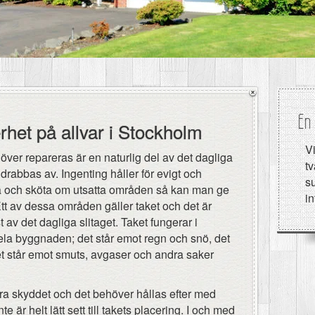
En 
rhet på allvar i Stockholm
Vi
höver repareras är en naturlig del av det dagliga
tv
drabbas av. Ingenting håller för evigt och
su
a och sköta om utsatta områden så kan man ge
i
Ett av dessa områden gäller taket och det är
av det dagliga slitaget. Taket fungerar i
hela byggnaden; det står emot regn och snö, det
det står emot smuts, avgaser och andra saker
mära skyddet och det behöver hållas efter med
är helt lätt sett till takets placering. I och med