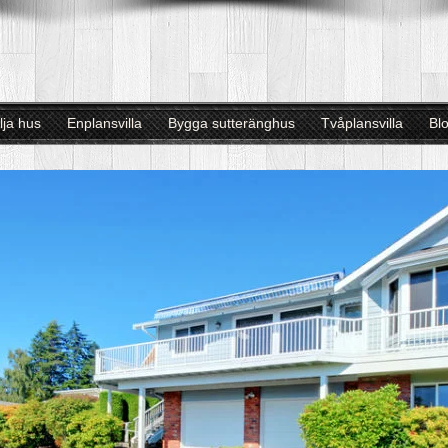
lja hus
Enplansvilla
Bygga sutteränghus
Tvåplansvilla
Bl