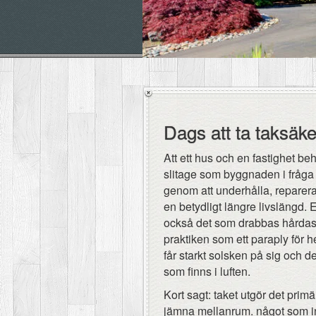
Dags att ta taksäke
Att ett hus och en fastighet be
slitage som byggnaden i fråga 
genom att underhålla, reparer
en betydligt längre livslängd. 
också det som drabbas hårdast 
praktiken som ett paraply för 
får starkt solsken på sig och 
som finns i luften.
Kort sagt: taket utgör det pri
jämna mellanrum. något som inte 