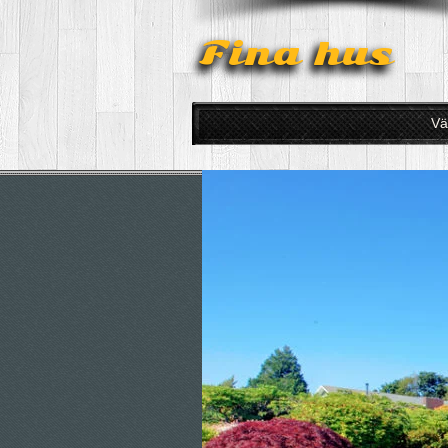
Fina hus
Vä