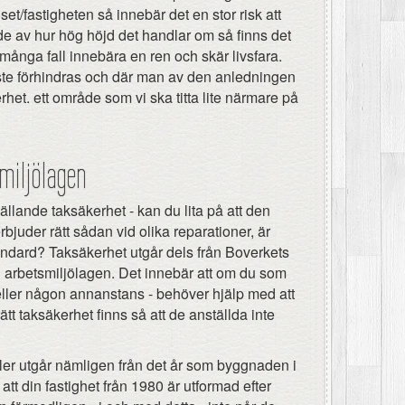
set/fastigheten så innebär det en stor risk att
e av hur hög höjd det handlar om så finns det
 i många fall innebära en ren och skär livsfara.
måste förhindras och där man av den anledningen
rhet. ett område som vi ska titta lite närmare på
miljölagen
gällande taksäkerhet - kan du lita på att den
rbjuder rätt sådan vid olika reparationer, är
 standard? Taksäkerhet utgår dels från Boverkets
n arbetsmiljölagen. Det innebär att om du som
eller någon annanstans - behöver hjälp med att
rätt taksäkerhet finns så att de anställda inte
ler utgår nämligen från det år som byggnaden i
att din fastighet från 1980 är utformad efter