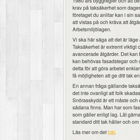
1980 års byggregler och att den
krav på taksäkerhet som dagen
företaget du anlitar kan i sin s
att vistas på och kräva att åtgä
Arbetsmiljölagen.
Vi ska här säga att det är läge
Taksäkerhet är extremt viktigt 
avancerade åtgärder. Det kan b
kan behövas fasadstegar och 
detta för att göra arbetet enkl
få möjligheten att ge ditt tak e
En annan fråga gällande taksäke
det inte ovanligt att folk skada
Snörasskydd är ett måste och de
sådana finns. Man har som fast
som gäller enligt lag. Låt gärn
standard ditt tak håller och om
Läs mer om det
här
.