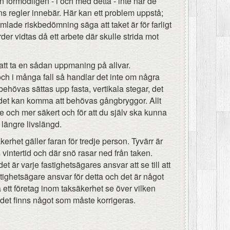
 förmodligen - i och med detta - inte når de
s regler innebär. Här kan ett problem uppstå;
amlade riskbedömning säga att taket är för farligt
rder vidtas då ett arbete där skulle strida mot
 att ta en sådan uppmaning på allvar.
och i många fall så handlar det inte om några
ehövas sättas upp fasta, vertikala stegar, det
det kan komma att behövas gångbryggor. Allt
are och mer säkert och för att du själv ska kunna
n längre livslängd.
rhet gäller faran för tredje person. Tyvärr är
s vintertid och där snö rasar ned från taken.
t är varje fastighetsägares ansvar att se till att
ighetsägare ansvar för detta och det är något
a ett företag inom taksäkerhet se över vilken
 det finns något som måste korrigeras.