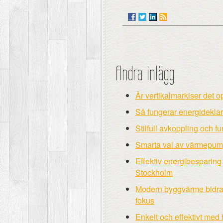
Andra inlägg
Är vertikalmarkiser det 
Så fungerar energideklara
Stilfull avkoppling och 
Smarta val av värmepump
Effektiv energibesparing
Stockholm
Modern byggvärme bidrar t
fokus
Enkelt och effektivt med 