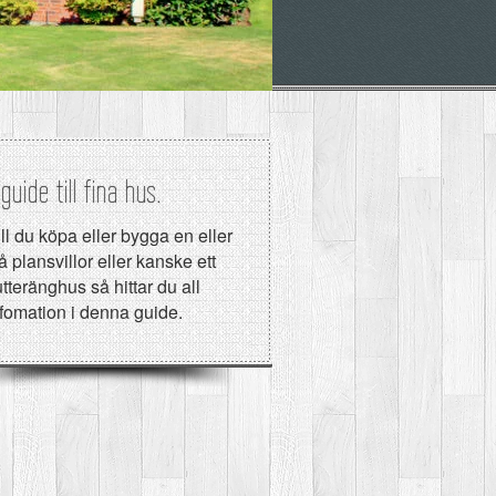
guide till fina hus.
ll du köpa eller bygga en eller
å plansvillor eller kanske ett
tteränghus så hittar du all
nfomation i denna guide.